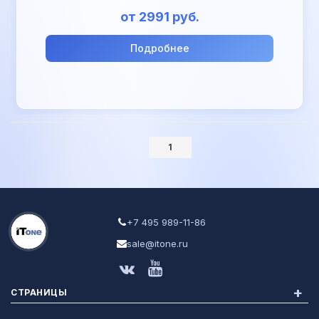
от 2991 руб.
Подробнее
1
+7 495 989-11-86
sale@itone.ru
+
СТРАНИЦЫ